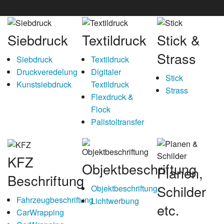
Siebdruck
Textildruck
Stick &
Strass
Siebdruck
Textildruck
Druckveredelung
Digitaler
Stick
Kunstsiebdruck
Textildruck
Strass
Flexdruck &
Flock
Palistoltransfer
KFZ
Objektbeschriftung
Planen,
Beschriftung
Schilder
Objektbeschriftung
Fahrzeugbeschriftung
Lichtwerbung
etc.
CarWrapping