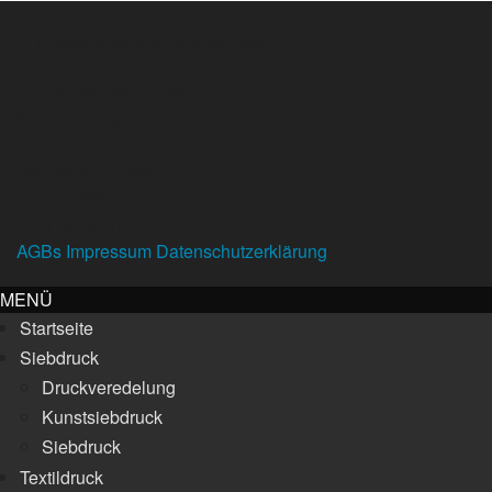
+43 (0)6272
/
20 663
info
@
siebdruckbuxbaum.com
Ihr zuverlässiger Partner
für hochwertigen Druck
Buxbaum Herwig
Arnsdorferstr. 7
A-5110 Oberndorf
AGBs
Impressum
Datenschutzerklärung
MENÜ
Startseite
Siebdruck
Druckveredelung
Kunstsiebdruck
Siebdruck
Textildruck