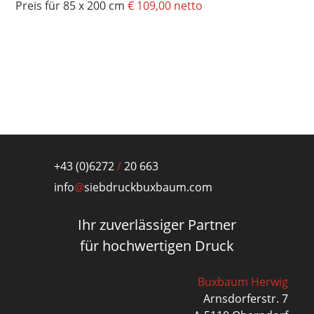
Preis für 85 x 200 cm
€
109,00 netto
+43 (0)6272
/
20 663
info
@
siebdruckbuxbaum.com
Ihr zuverlässiger Partner
für hochwertigen Druck
Buxbaum Herwig
Arnsdorferstr. 7